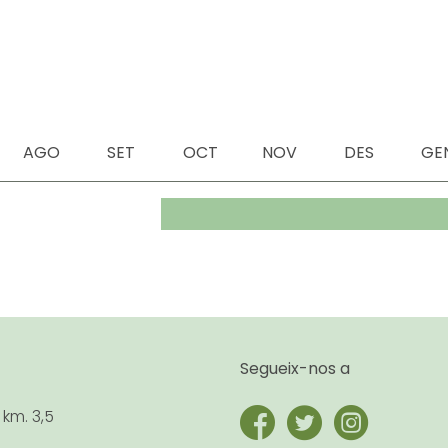
AGO
SET
OCT
NOV
DES
GE
Segueix-nos a
 km. 3,5