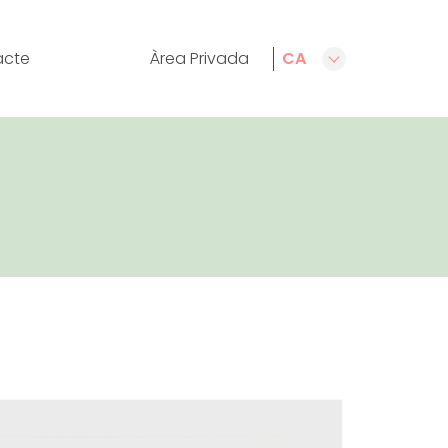
acte
Àrea Privada
CA
ES
EN
FR