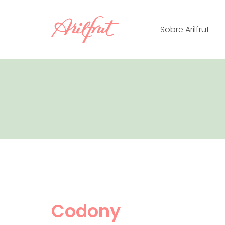
Skip
to
Sobre Arilfrut
content
Codony