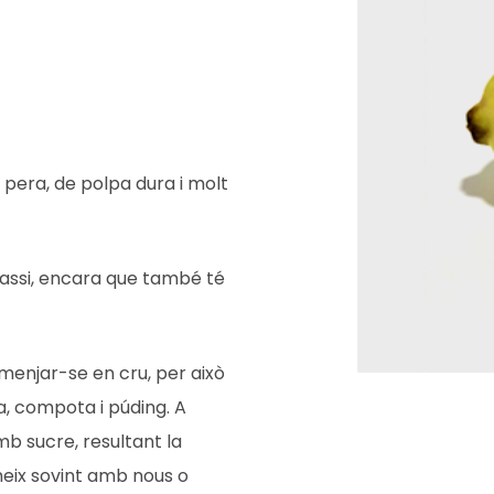
 pera, de polpa dura i molt
tassi, encara que també té
 menjar-se en cru, per això
, compota i púding. A
b sucre, resultant la
meix sovint amb nous o