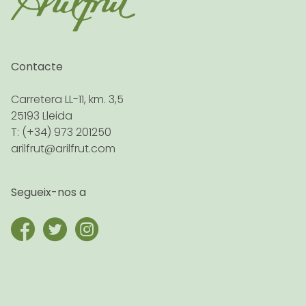
Contacte
Carretera LL-11, km. 3,5
25193 Lleida
T: (+34) 973 201250
arilfrut@arilfrut.com
Segueix-nos a