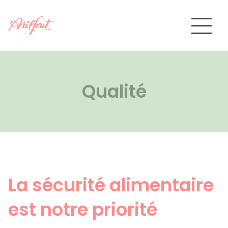
Skip
to
content
À propos d’Arilfrut
Qualité
Produits
>
Emballage
Qualité
Contact
La sécurité alimentaire
Zone privée
est notre priorité