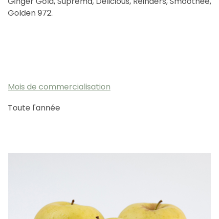
Ginger Gold, Suprema, Delicious, Reinders, Smoothee,
FR
CA
ES
EN
Golden 972.
Mois de commercialisation
Toute l'année