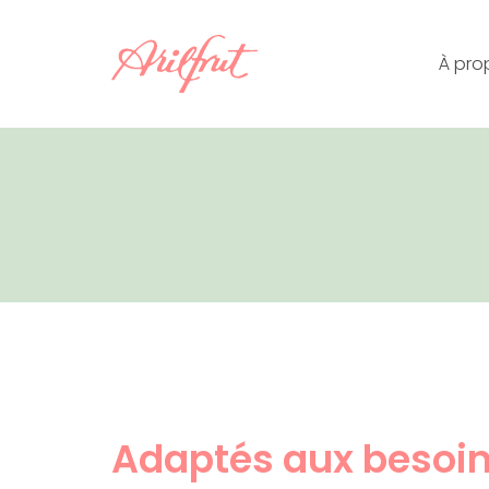
Skip
to
À prop
content
Adaptés aux besoin