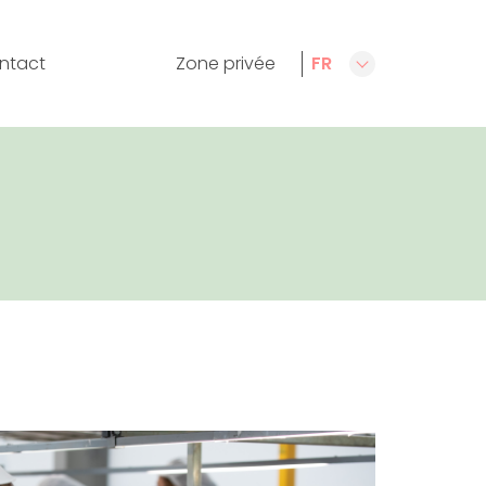
ntact
Zone privée
FR
CA
ES
EN