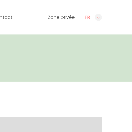
ntact
Zone privée
FR
CA
ES
EN