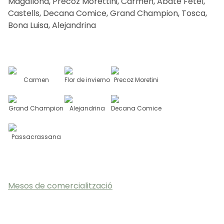
Magallona, Precoz Morettini, Carmen, Abate Fetel,
Castells, Decana Comice, Grand Champion, Tosca,
Bona Luisa, Alejandrina
CA
ES
EN
FR
Carmen
Flor de invierno
Precoz Moretini
Grand Champion
Alejandrina
Decana Comice
Passacrassana
Mesos de comercialització