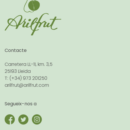
Contacte
Carretera LL-11, km. 3,5
25193 Lleida
T: (+34) 973 201250
arilfrut@arilfrut.com
Segueix-nos a