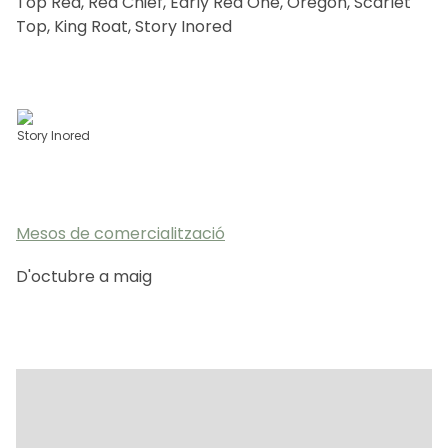
Top Red, Red Chief, Early Red One, Oregon, Scarlet
Top, King Roat, Story Inored
CA
ES
EN
FR
Story Inored
Mesos de comercialització
D'octubre a maig