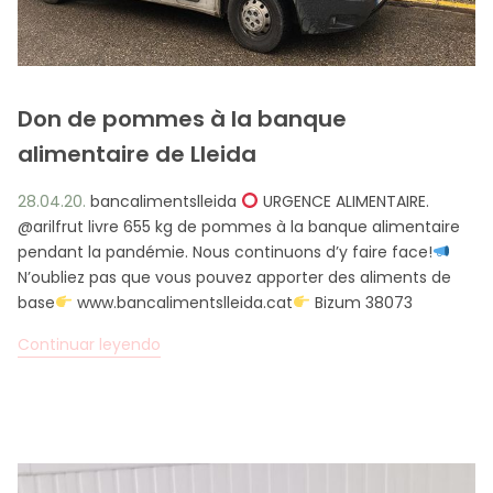
FR
CA
ES
EN
Don de pommes à la banque
alimentaire de Lleida
28.04.20.
bancalimentslleida
URGENCE ALIMENTAIRE.
@arilfrut livre 655 kg de pommes à la banque alimentaire
pendant la pandémie. Nous continuons d’y faire face!
N’oubliez pas que vous pouvez apporter des aliments de
base
www.bancalimentslleida.cat
Bizum 38073
Continuar leyendo