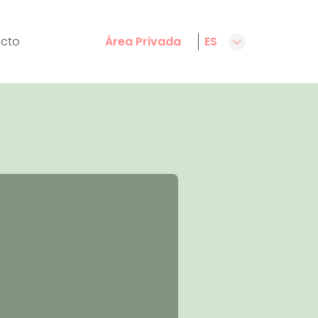
cto
Área Privada
ES
CA
EN
FR