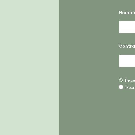
Nombre
Contr
He pe
Rec