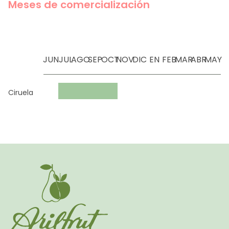
Meses de comercialización
JUN
JUL
AGO
SEP
OCT
NOV
DIC
EN
FEB
MAR
ABR
MAY
Ciruela