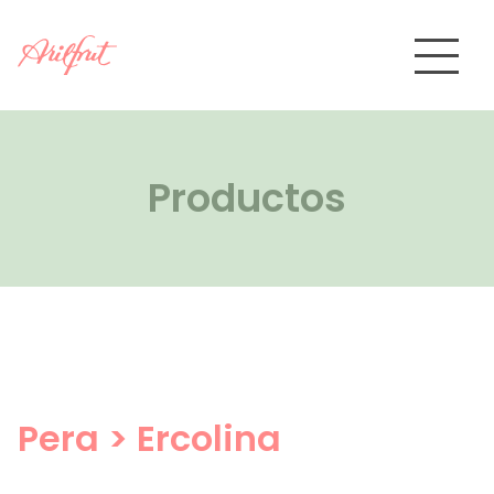
Skip
to
content
Sobre Arilfrut
Productos
Noticias
Productos
>
Envasado
Calidad
Pera
> Ercolina
Contacto
Área Privada