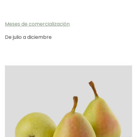
ES
CA
EN
FR
Meses de comercialización
De julio a diciembre