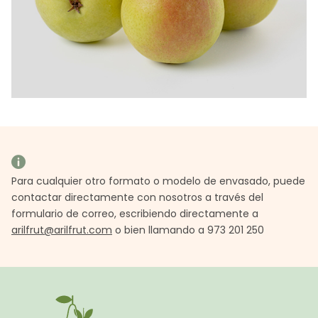
Para cualquier otro formato o modelo de envasado, puede
contactar directamente con nosotros a través del
formulario de correo, escribiendo directamente a
arilfrut@arilfrut.com
o bien llamando a 973 201 250