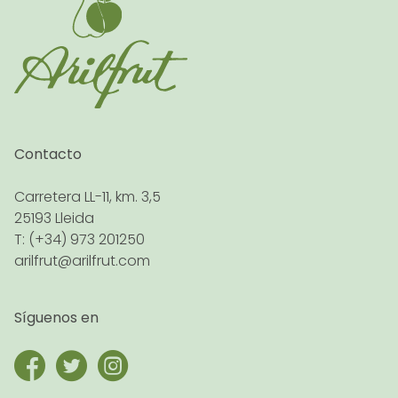
Contacto
Carretera LL-11, km. 3,5
25193 Lleida
T: (+34) 973 201250
arilfrut@arilfrut.com
Síguenos en