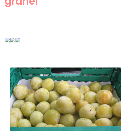
granel
CA
ES
EN
FR