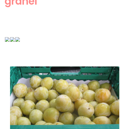
granel
ES
CA
EN
FR