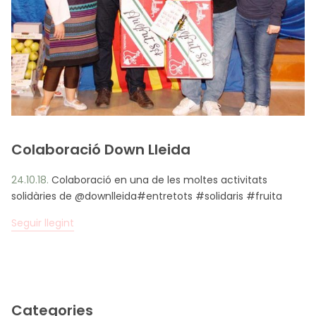
CA
ES
EN
FR
Colaboració Down Lleida
24.10.18.
Colaboració en una de les moltes activitats
solidàries de @downlleida#entretots #solidaris #fruita
Seguir llegint
Categories