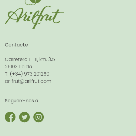
Contacte
Carretera LL-11, km. 3,5
25193 Lleida
T: (+34) 973 201250
arilfrut@arilfrut.com
Segueix-nos a