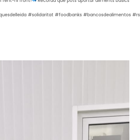
 fent-hi front!
Recorda que pots aportar aliments bàsics
#
uesdelleida #solidaritat #foodbanks #bancosdealimentos #r