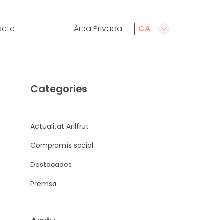
acte
Àrea Privada
CA
ES
EN
FR
Categories
Actualitat Arilfrut
Compromís social
Destacades
Premsa