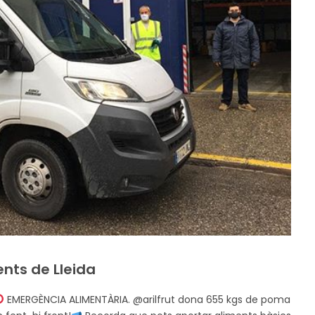
nts de Lleida
EMERGÈNCIA ALIMENTÀRIA. @arilfrut dona 655 kgs de poma