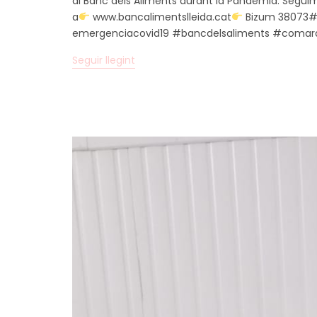
al Banc dels Aliments durant la Pandèmia. Seguim
a
www.bancalimentslleida.cat
Bizum 38073
emergenciacovid19 #bancdelsaliments #comarq
Seguir llegint