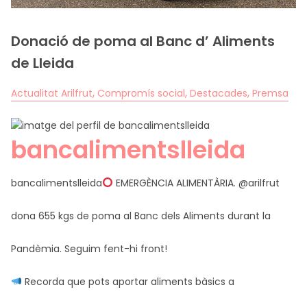
Donació de poma al Banc d’ Aliments
CA
ES
EN
FR
de Lleida
,
,
,
Actualitat Arilfrut
Compromís social
Destacades
Premsa
bancalimentslleida
bancalimentslleida
EMERGÈNCIA ALIMENTÀRIA.
@arilfrut
dona 655 kgs de poma al Banc dels Aliments durant la
Pandèmia. Seguim fent-hi front!
Recorda que pots aportar aliments bàsics a