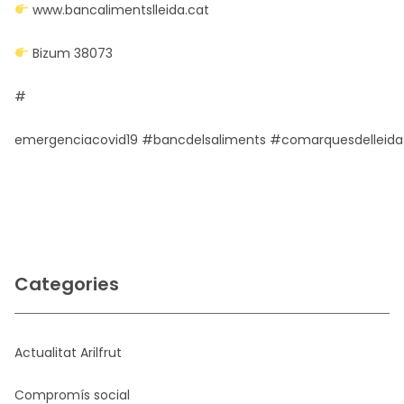
www.bancalimentslleida.cat
Bizum 38073
#
emergenciacovid19
#bancdelsaliments
#comarquesdelleid
Categories
Actualitat Arilfrut
Compromís social