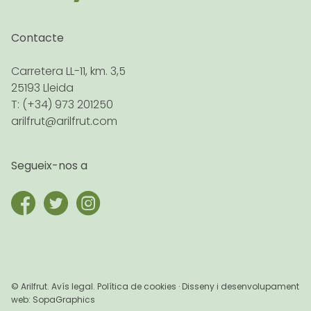
Contacte
Carretera LL-11, km. 3,5
25193 Lleida
T: (+34) 973 201250
arilfrut@arilfrut.com
Segueix-nos a
© Arilfrut.
Avís legal
. Política de cookies · Disseny i desenvolupament
web:
SopaGraphics