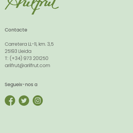
Contacte
Carretera LL-11, km. 3,5
25193 Lleida
T: (+34) 973 201250
arilfrut@arilfrut.com
Segueix-nos a