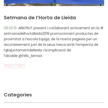
CA
ES
EN
FR
Setmana de l’Horta de Lleida
28.03.19.
ARILFRUT present i col.laborant activament en la #
setmanadelhortalleida2019 promocionant productes de
proximitat a l’escola Espiga, de la nostra pagesia per un
reconeixement just de la seua tasca amb l’empenta de
l’@ajuntamentdelleida i la implicació de
l’alcalde @felix_larrosa
Seguir llegint
Categories