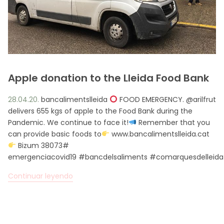
EN
CA
ES
FR
Apple donation to the Lleida Food Bank
28.04.20.
bancalimentslleida
FOOD EMERGENCY. @arilfrut
delivers 655 kgs of apple to the Food Bank during the
Pandemic. We continue to face it!
Remember that you
can provide basic foods to
www.bancalimentslleida.cat
Bizum 38073#
emergenciacovid19 #bancdelsaliments #comarquesdelleida
Continuar leyendo