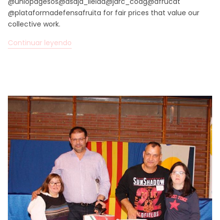
@uniopagesos@asaja_lleida@jarc_coag@afrucat
@plataformadefensafruita for fair prices that value our
collective work.
Continuar leyendo