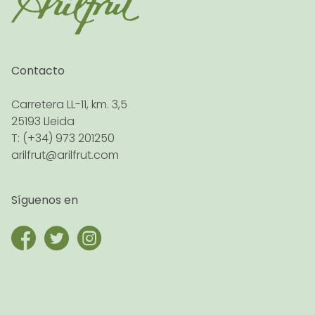
Contacto
Carretera LL-11, km. 3,5
25193 Lleida
T: (+34) 973 201250
arilfrut@arilfrut.com
Síguenos en