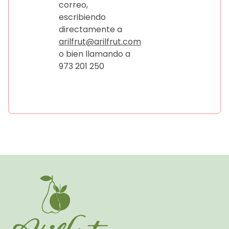
correo,
escribiendo
directamente a
arilfrut@arilfrut.com
o bien llamando a
973 201 250