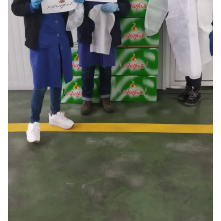
ES
CA
EN
FR